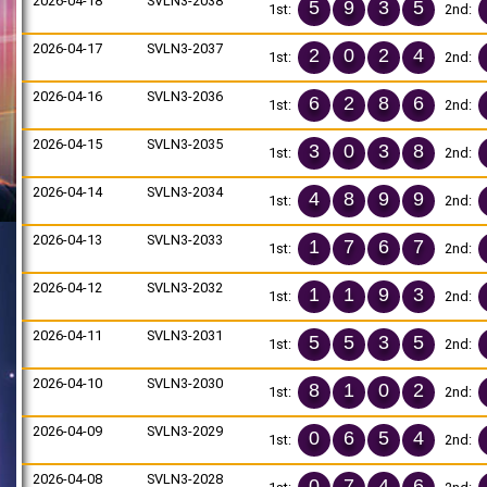
2026-04-18
SVLN3-2038
5
9
3
5
1st:
2nd:
2026-04-17
SVLN3-2037
2
0
2
4
1st:
2nd:
2026-04-16
SVLN3-2036
6
2
8
6
1st:
2nd:
2026-04-15
SVLN3-2035
3
0
3
8
1st:
2nd:
2026-04-14
SVLN3-2034
4
8
9
9
1st:
2nd:
2026-04-13
SVLN3-2033
1
7
6
7
1st:
2nd:
2026-04-12
SVLN3-2032
1
1
9
3
1st:
2nd:
2026-04-11
SVLN3-2031
5
5
3
5
1st:
2nd:
2026-04-10
SVLN3-2030
8
1
0
2
1st:
2nd:
2026-04-09
SVLN3-2029
0
6
5
4
1st:
2nd:
2026-04-08
SVLN3-2028
0
7
4
6