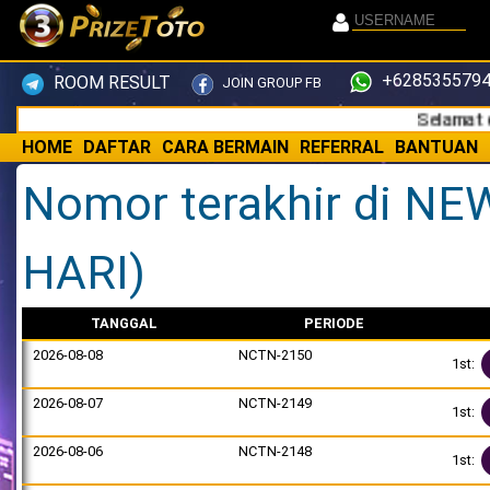
+6285355794
ROOM RESULT
JOIN GROUP FB
Selamat datang
HOME
DAFTAR
CARA BERMAIN
REFERRAL
BANTUAN
Nomor terakhir di N
HARI)
TANGGAL
PERIODE
2026-08-08
NCTN-2150
1st:
2026-08-07
NCTN-2149
1st:
2026-08-06
NCTN-2148
1st: