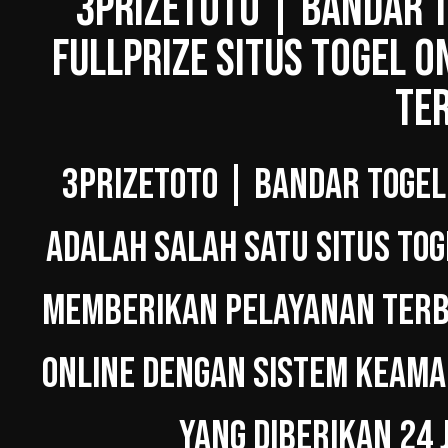
3PRIZETOTO | BANDAR T
FULLPRIZE SITUS TOGEL O
TE
3PRIZETOTO | BANDAR TOGEL
ADALAH SALAH SATU SITUS TOG
MEMBERIKAN PELAYANAN TERBA
ONLINE DENGAN SISTEM KEAMA
YANG DIBERIKAN 24 