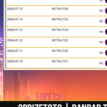
1st:
2026-07-15
NCTN-2126
1st:
2026-07-14
NCTN-2125
1st:
2026-07-13
NCTN-2124
1st:
2026-07-12
NCTN-2123
1st:
2026-07-11
NCTN-2122
1st:
2026-07-10
NCTN-2121
1st: