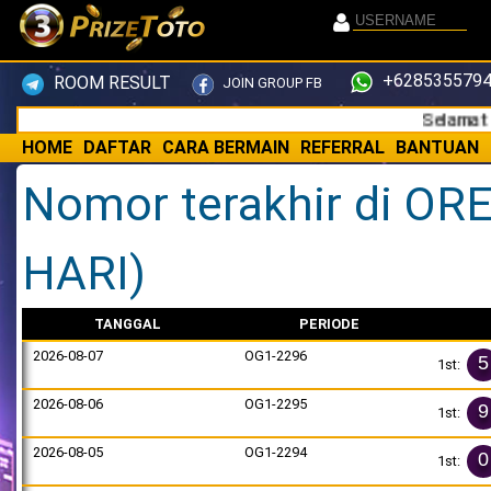
+6285355794
ROOM RESULT
JOIN GROUP FB
Selamat data
HOME
DAFTAR
CARA BERMAIN
REFERRAL
BANTUAN
Nomor terakhir di OR
HARI)
TANGGAL
PERIODE
2026-08-07
OG1-2296
5
1st:
2026-08-06
OG1-2295
9
1st:
2026-08-05
OG1-2294
0
1st: