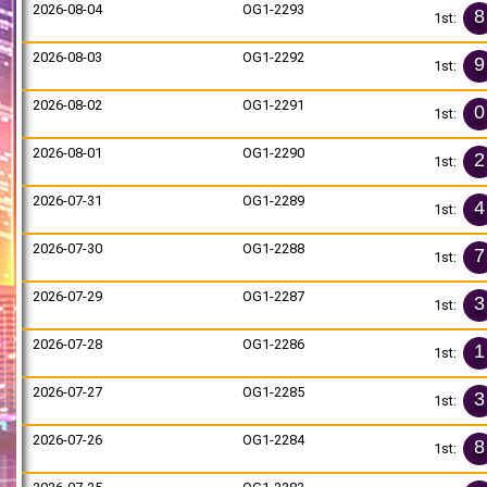
2026-08-04
OG1-2293
8
1st:
2026-08-03
OG1-2292
9
1st:
2026-08-02
OG1-2291
0
1st:
2026-08-01
OG1-2290
2
1st:
2026-07-31
OG1-2289
4
1st:
2026-07-30
OG1-2288
7
1st:
2026-07-29
OG1-2287
3
1st:
2026-07-28
OG1-2286
1
1st:
2026-07-27
OG1-2285
3
1st:
2026-07-26
OG1-2284
8
1st: