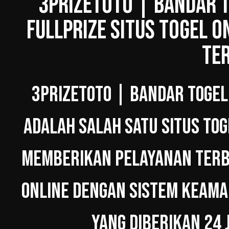
3PRIZETOTO | BANDAR T
FULLPRIZE SITUS TOGEL O
TE
3PRIZETOTO | BANDAR TOGEL
ADALAH SALAH SATU SITUS TOG
MEMBERIKAN PELAYANAN TERBA
ONLINE DENGAN SISTEM KEAMA
YANG DIBERIKAN 24 