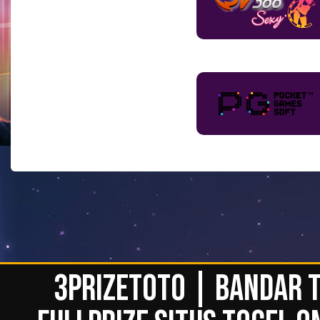
3PRIZETOTO | BANDAR T