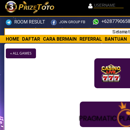
+6287790658
ROOM RESULT
JOIN GROUP FB
Selamat data
HOME
DAFTAR
CARA BERMAIN
REFERRAL
BANTUAN
« ALL GAMES