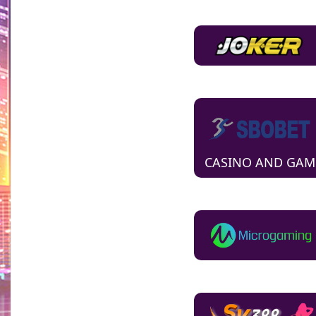
CASINO AND GAM