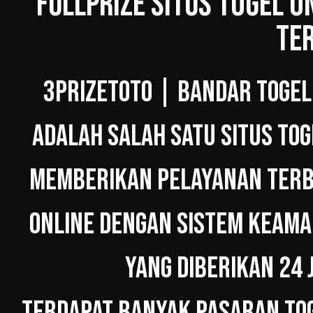
FULLPRIZE SITUS TOGEL O
TE
3PRIZETOTO | BANDAR TOGEL
ADALAH SALAH SATU SITUS TOG
MEMBERIKAN PELAYANAN TERBA
ONLINE DENGAN SISTEM KEAMA
YANG DIBERIKAN 24 
TERDAPAT BANYAK PASARAN TOG