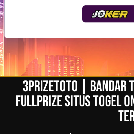
3PRIZETOTO | BANDAR T
FULLPRIZE SITUS TOGEL O
TE