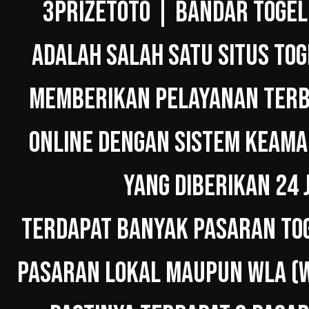
3PRIZETOTO | BANDAR TOGEL
ADALAH SALAH SATU SITUS TOG
MEMBERIKAN PELAYANAN TERBA
ONLINE DENGAN SISTEM KEAMA
YANG DIBERIKAN 24 
TERDAPAT BANYAK PASARAN TOG
PASARAN LOKAL MAUPUN WLA (W