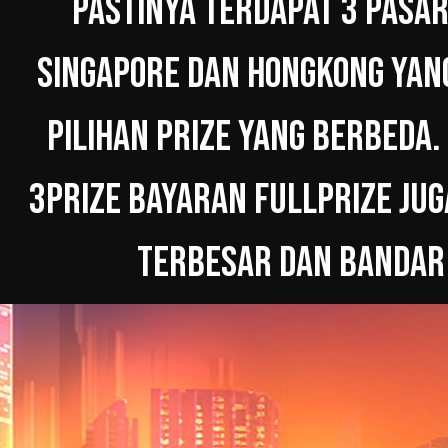
PASTINYA TERDAPAT 3 PASAR
SINGAPORE DAN HONGKONG YAN
PILIHAN PRIZE YANG BERBEDA.
3PRIZE BAYARAN FULLPRIZE JUG
TERBESAR DAN BANDAR 